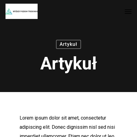
Skip
Men
to
main
content
Artykuł
Artykuł
Lorem ipsum dolor sit amet, consectetur
adipiscing elit. Donec dignissim nisl sed nisi
imperdiet ullamcorper. Etiam nec dolor ut leo